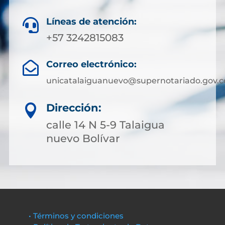
Líneas de atención:

+57 3242815083
Correo electrónico:

unicatalaiguanuevo@supernotariado.gov.c
Dirección:

calle 14 N 5-9 Talaigua
nuevo Bolívar
• Términos y condiciones