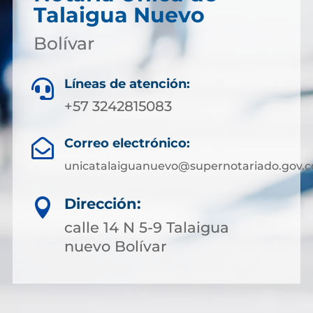
Talaigua Nuevo
Bolívar
Líneas de atención:

+57 3242815083
Correo electrónico:

unicatalaiguanuevo@supernotariado.gov.c
Dirección:

calle 14 N 5-9 Talaigua
nuevo Bolívar