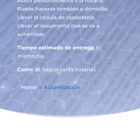
Asistir personalmente a la notaría.
Puede hacerse también a domicilio.
Llevar la cédula de ciudadanía.
Llevar el documento que se va a
autenticar.
Tiempo estimado de entrega:
El
mismo día.
Costo: SÍ.
Según tarifa notarial.
Home
Autenticación
9