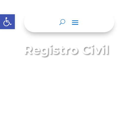
Abrir barra de herramientas
Registro Civil
El Registro Civil es el instrumento donde
se asientan todos los hechos relativos al
estado civil, la identidad y la filiación de
todos los ciudadanos colombianos.
En el Registro Civil se inscriben los
nacimientos, matrimonios, defunciones,
separaciones, divorcios, y declaraciones
de presunción de muerte,