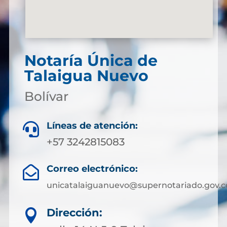
Notaría Única de
Talaigua Nuevo
Bolívar
Líneas de atención:

+57 3242815083
Correo electrónico:

unicatalaiguanuevo@supernotariado.gov.c
Dirección:
