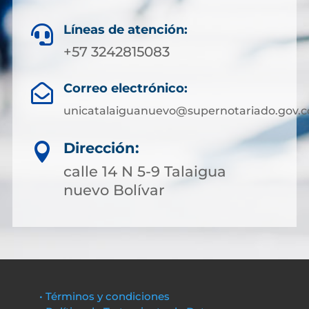
Líneas de atención:

+57 3242815083
Correo electrónico:

unicatalaiguanuevo@supernotariado.gov.c
Dirección:

calle 14 N 5-9 Talaigua
nuevo Bolívar
• Términos y condiciones