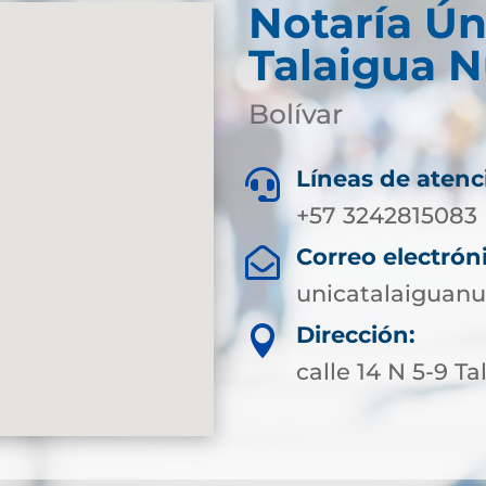
Notaría Ún
Talaigua 
Bolívar
Líneas de atenc

+57 3242815083
Correo electrón

unicatalaiguan
Dirección:

calle 14 N 5-9 T