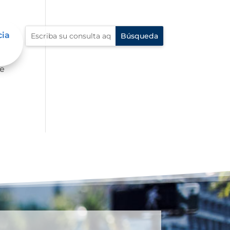
cia
fe