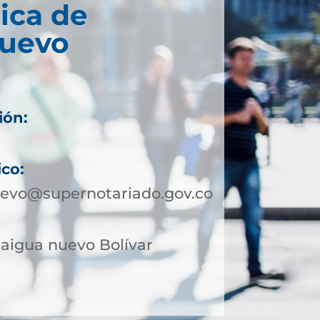
ica de
Nuevo
ión:
ico:
uevo@supernotariado.gov.co
alaigua nuevo Bolívar