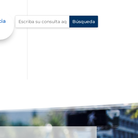
cia
al