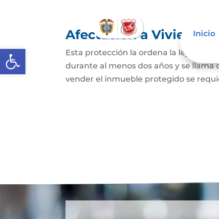
Afectación a Vivienda f
Inicio
Abrir barra de herramientas
Esta protección la ordena la ley sobre 
durante al menos dos años y se llama
vender el inmueble protegido se requie