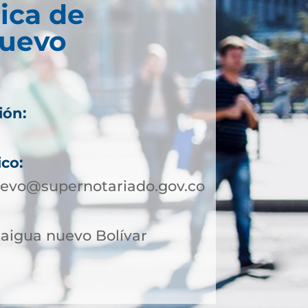
ica de
Nuevo
ión:
ico:
uevo@supernotariado.gov.co
alaigua nuevo Bolívar