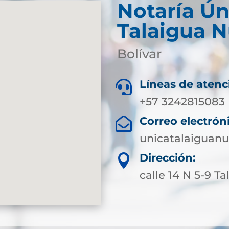
Notaría Ún
Talaigua 
Bolívar
Líneas de atenc

+57 3242815083
Correo electrón

unicatalaiguan
Dirección:

calle 14 N 5-9 T