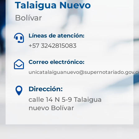
Talaigua Nuevo
Bolívar
Líneas de atención:

+57 3242815083
Correo electrónico:

unicatalaiguanuevo@supernotariado.gov.c
Dirección:

calle 14 N 5-9 Talaigua
nuevo Bolívar