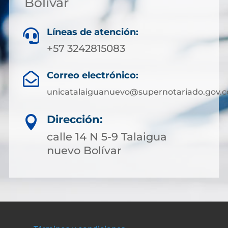
Bolívar
Líneas de atención:

+57 3242815083
Correo electrónico:

unicatalaiguanuevo@supernotariado.gov.c
Dirección:

calle 14 N 5-9 Talaigua
nuevo Bolívar