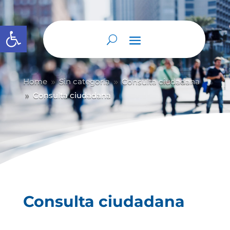
Abrir barra de herramientas
Home
Sin categoría
Consulta ciudadana
9
9
Consulta ciudadana
9
Consulta ciudadana