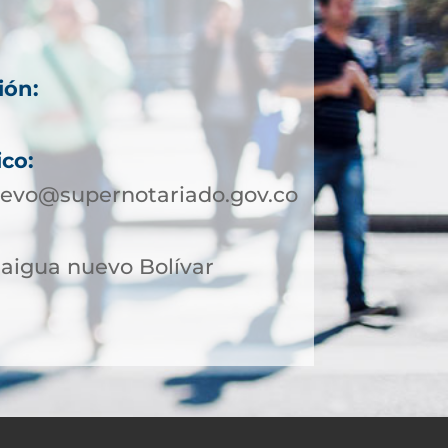
ión:
ico:
uevo@supernotariado.gov.co
alaigua nuevo Bolívar