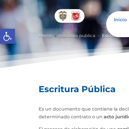
Inicio
Abrir barra de herramientas
Home
Escritura publica
Escritura Pú
9
9
Escritura Pública
Es un documento que contiene la decla
determinado contrato o un
acto juríd