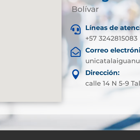
Bolívar
Líneas de atenc

+57 3242815083
Correo electrón

unicatalaiguan
Dirección:

calle 14 N 5-9 T